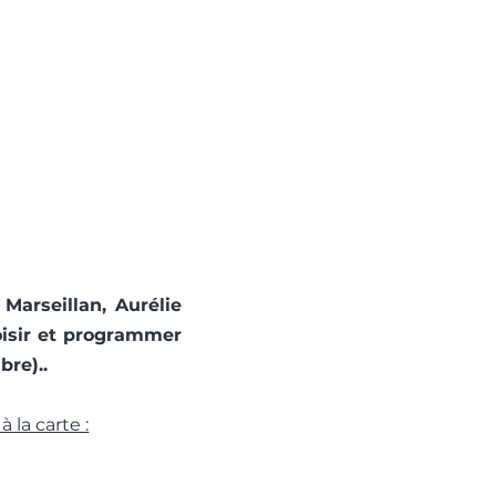
 Marseillan,
Aurélie
oisir et programmer
bre)..
 la carte :