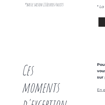
*basse saison 110euros/nuits
*
La 
Ces
Pou
vou
sur 
moments
En e
d'exception