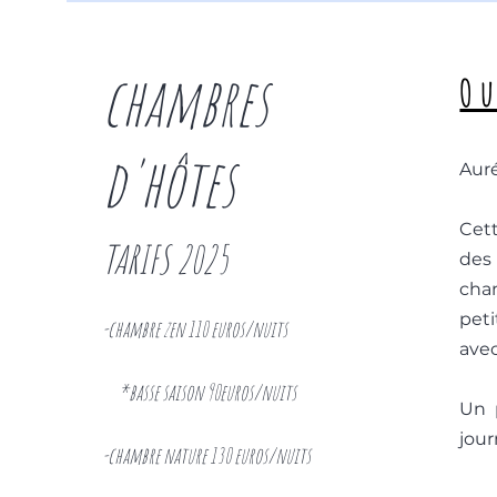
chambres
Ou
d'
hôtes
Auré
Cett
TARIFS 2025
des
cha
peti
-chambre zen 110 euros/nuits
avec
*basse saison 90euros/nuits
Un 
jour
-chambre nature 130 euros/nuits