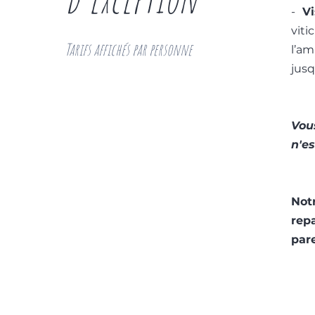
-
Vi
vit
Tarifs affichés par personne
l’am
jusq
Vou
n'es
Not
rep
par